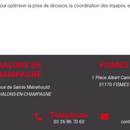
our optimiser la prise de décision, la coordination des équipes, 
HALONS EN
FISMES
HAMPAGNE
1 Place Albert Ca
51170 FISMES
nue de Sainte Ménehould
CHALONS-EN-CHAMPAGNE
Téléphone
03 26 86 70 60
cont