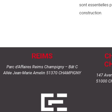
sont essentielles p
construction.
REIMS
C
C
Parc d’Affaires Reims Champigny –
Bât C
Allée Jean-Marie Amelin
51370 CHAMPIGNY
147 Ave
51000 